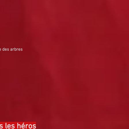
e des arbres
s les héros