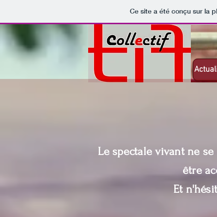
Ce site a été conçu sur la p
Actual
Le spectale vivant ne se
être
ac
Et n'hési