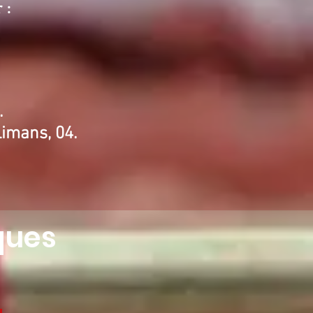
 :
.
Limans, 04.
ques