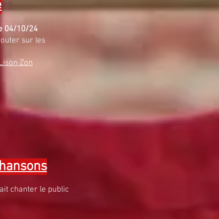
e
le 04/10/24
outer sur les
 Lison Zon
chansons
fait chanter le public