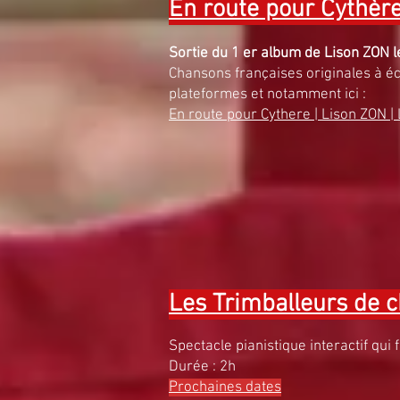
En route pour Cythèr
Sortie du 1 er album de Lison ZON 
Chansons françaises originales à éc
plateformes et notamment ici :
En route pour Cythere | Lison ZON |
Les Trimballeurs de 
Spectacle pianistique interactif qui 
Durée : 2h
Prochaines dates