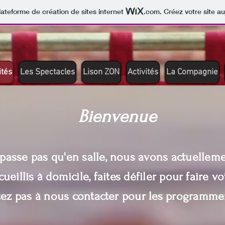
lateforme de création de sites internet
.com
. Créez votre site au
ités
Les Spectacles
Lison ZON
Activités
La Compagnie
Bienvenue
 passe pas qu'en salle, nous avons actuelleme
cueillis à domicile, faites défiler pour faire vo
tez pas à nous contacter pour les
programme