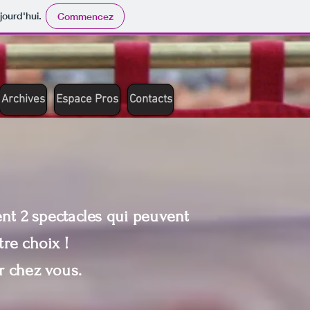
jourd'hui.
Commencez
Archives
Espace Pros
Contacts
nt 2
spectacles qui peuvent
tre choix !
r
chez vous.